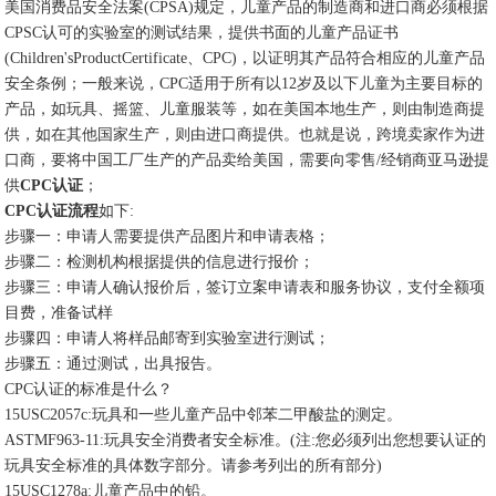
美国消费品安全法案(CPSA)规定，儿童产品的制造商和进口商必须根据
CPSC认可的实验室的测试结果，提供书面的儿童产品证书
(Children'sProductCertificate、CPC)，以证明其产品符合相应的儿童产品
安全条例；一般来说，CPC适用于所有以12岁及以下儿童为主要目标的
产品，如玩具、摇篮、儿童服装等，如在美国本地生产，则由制造商提
供，如在其他国家生产，则由进口商提供。也就是说，跨境卖家作为进
口商，要将中国工厂生产的产品卖给美国，需要向零售/经销商亚马逊提
供
CPC认证
；
CPC认证流程
如下:
步骤一：申请人需要提供产品图片和申请表格；
步骤二：检测机构根据提供的信息进行报价；
步骤三：申请人确认报价后，签订立案申请表和服务协议，支付全额项
目费，准备试样
步骤四：申请人将样品邮寄到实验室进行测试；
步骤五：通过测试，出具报告。
CPC认证的标准是什么？
15USC2057c:玩具和一些儿童产品中邻苯二甲酸盐的测定。
ASTMF963-11:玩具安全消费者安全标准。(注:您必须列出您想要认证的
玩具安全标准的具体数字部分。请参考列出的所有部分)
15USC1278a:儿童产品中的铅。